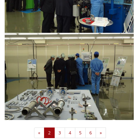
（2013年8月）
群馬県庁ご一行様来社
（2012年11月）
«
2
3
4
5
6
»